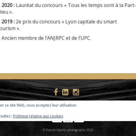
*
2020 :
Lauréat du concours « Tous les temps sont à la Part-
ieu »
.
*
2019 :
2e prix du concours « Lyon capitale du smart
ourism »
.
 Ancien membre de l’ANJRPC et de l’UPC
.
iser ce site Web, vous acceptez leur utilisation.
DESIGNED BY SMARTCAT
sultez :
Politique relative aux cookies
© Franck Aparisi photographe 2020