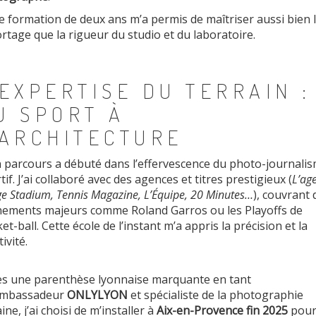
e formation de deux ans m’a permis de maîtriser aussi bien 
rtage que la rigueur du studio et du laboratoire.
’EXPERTISE DU TERRAIN :
U SPORT À
’ARCHITECTURE
parcours a débuté dans l’effervescence du photo-journali
tif.
J’ai collaboré avec des agences et titres prestigieux (
L’ag
e Stadium, Tennis Magazine, L’Équipe, 20 Minutes…
), couvrant 
ements majeurs comme Roland Garros ou les Playoffs de
et-ball.
Cette école de l’instant m’a appris la précision et la
ivité.
s une parenthèse lyonnaise marquante en tant
ambassadeur
ONLYLYON
et spécialiste de la photographie
ine, j’ai choisi de m’installer à
Aix-en-Provence fin 2025
pou