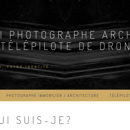
I PHOTOGRAPHE ARC
 TÉLÉPILOTE DE DRON
D, VOTRE IDENTITÉ "
PHOTOGRAPHE IMMOBILIER / ARCHITECTURE
TÉLÉPILO
UI SUIS-JE?