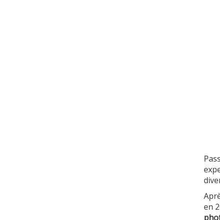
Pass
expe
diver
Aprè
en 2
pho