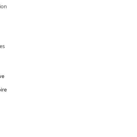
ion
les
ve
ire