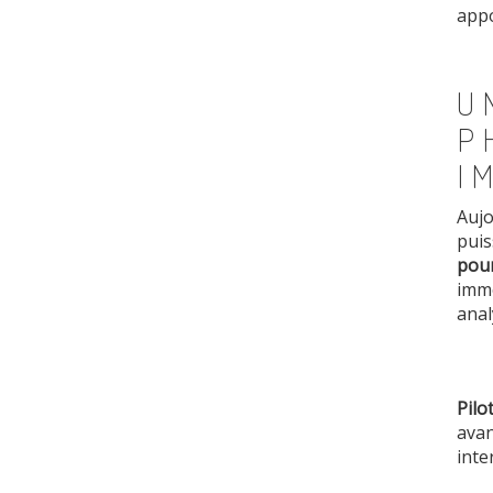
appo
U
P
I
Aujo
puis
pou
immo
anal
Pilo
avan
inte