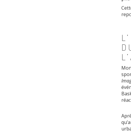
Cett
repo
L
D
L
Mon 
spor
Imag
évén
Bask
réact
Aprè
qu’
urba