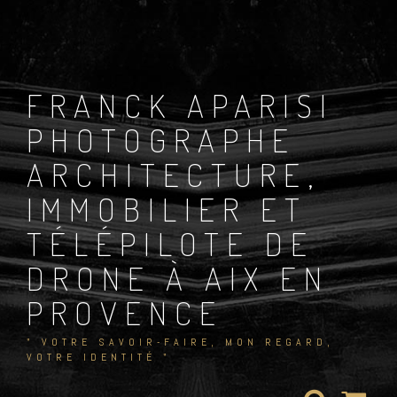
Skip
to
content
FRANCK APARISI
PHOTOGRAPHE
ARCHITECTURE,
IMMOBILIER ET
TÉLÉPILOTE DE
DRONE À AIX EN
PROVENCE
" VOTRE SAVOIR-FAIRE, MON REGARD,
VOTRE IDENTITÉ "