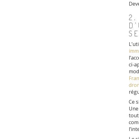
Dev
2
D’
S
L’ut
immo
l’ac
ci-a
modi
Fran
dron
régu
Ce s
Une 
tout
comm
l’in