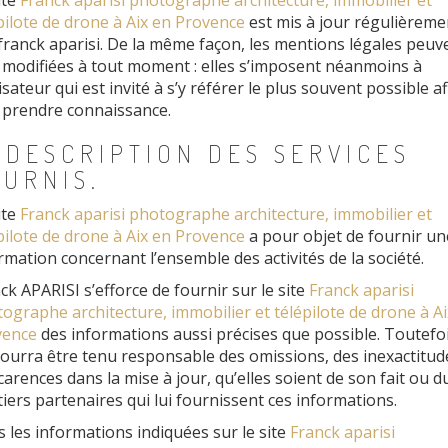
ite
Franck aparisi photographe architecture, immobilier et
pilote de drone à Aix en Provence
est mis à jour régulièreme
franck aparisi. De la même façon, les mentions légales peuv
 modifiées à tout moment : elles s’imposent néanmoins à
ilisateur qui est invité à s’y référer le plus souvent possible af
 prendre connaissance.
 DESCRIPTION DES SERVICES
URNIS.
ite
Franck aparisi photographe architecture, immobilier et
pilote de drone à Aix en Provence
a pour objet de fournir un
rmation concernant l’ensemble des activités de la société.
ck APARISI s’efforce de fournir sur le site
Franck aparisi
ographe architecture, immobilier et télépilote de drone à Ai
vence
des informations aussi précises que possible. Toutefois
ourra être tenu responsable des omissions, des inexactitud
carences dans la mise à jour, qu’elles soient de son fait ou du
tiers partenaires qui lui fournissent ces informations.
 les informations indiquées sur le site
Franck aparisi