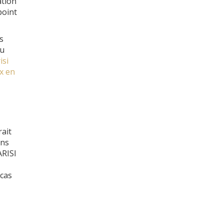
ation
point
s
ou
isi
x en
ait
ons
ARISI
 cas