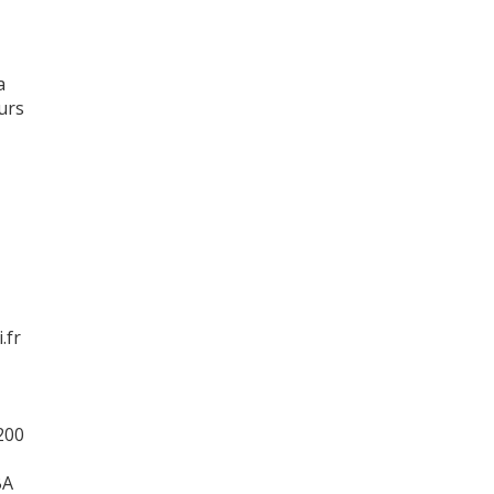
a
urs
.fr
200
BA