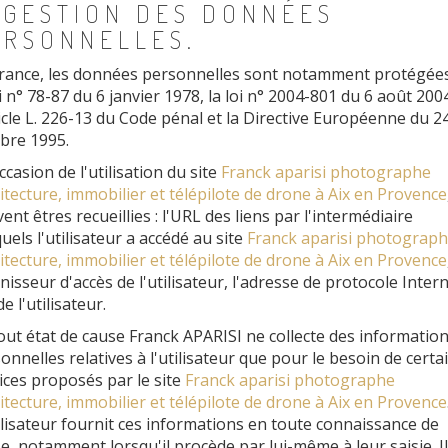
 GESTION DES DONNÉES
ERSONNELLES.
rance, les données personnelles sont notamment protégée
oi n° 78-87 du 6 janvier 1978, la loi n° 2004-801 du 6 août 200
ticle L. 226-13 du Code pénal et la Directive Européenne du 2
bre 1995.
occasion de l'utilisation du site
Franck aparisi photographe
itecture, immobilier et télépilote de drone à Aix en Provence
ent êtres recueillies : l'URL des liens par l'intermédiaire
uels l'utilisateur a accédé au site
Franck aparisi photograp
itecture, immobilier et télépilote de drone à Aix en Provence
nisseur d'accès de l'utilisateur, l'adresse de protocole Inter
de l'utilisateur.
out état de cause Franck APARISI ne collecte des informatio
onnelles relatives à l'utilisateur que pour le besoin de certa
ices proposés par le site
Franck aparisi photographe
itecture, immobilier et télépilote de drone à Aix en Provence
ilisateur fournit ces informations en toute connaissance de
e, notamment lorsqu'il procède par lui-même à leur saisie. Il