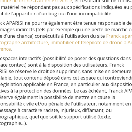
pilote de drone à Aix en Provence
, et résultant soit de l’utilis
 matériel ne répondant pas aux spécifications indiquées au 
oit de l’apparition d’un bug ou d’une incompatibilité.
ck APARISI ne pourra également être tenue responsable de
ages indirects (tels par exemple qu’une perte de marché 
e d’une chance) consécutifs à l’utilisation du site
Franck apar
ographe architecture, immobilier et télépilote de drone à Ai
vence
.
espaces interactifs (possibilité de poser des questions dans
pace contact) sont à la disposition des utilisateurs. Franck
ISI se réserve le droit de supprimer, sans mise en demeure
lable, tout contenu déposé dans cet espace qui contreviendr
 législation applicable en France, en particulier aux dispositi
tives à la protection des données. Le cas échéant, Franck AP
éserve également la possibilité de mettre en cause la
onsabilité civile et/ou pénale de l’utilisateur, notamment en
essage à caractère raciste, injurieux, diffamant, ou
ographique, quel que soit le support utilisé (texte,
ographie…).