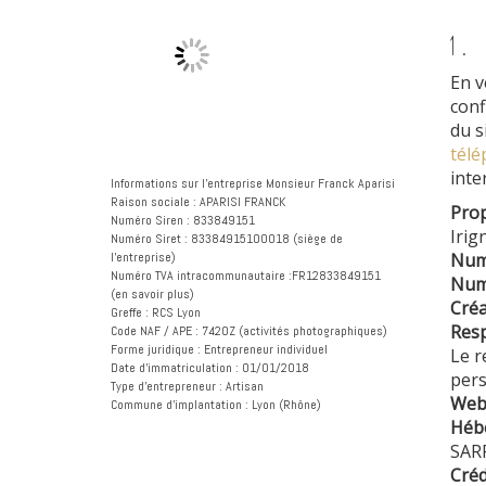
1.
En v
conf
du s
télé
inte
Informations sur l’entreprise Monsieur Franck Aparisi
Raison sociale : APARISI FRANCK
Prop
Numéro Siren : 833849151
Irig
Numéro Siret : 83384915100018 (siège de
l’entreprise)
Num
Numéro TVA intracommunautaire :FR12833849151
Num
(en savoir plus)
Créa
Greffe : RCS Lyon
Resp
Code NAF / APE : 7420Z (activités photographiques)
Forme juridique : Entrepreneur individuel
Le r
Date d’immatriculation : 01/01/2018
pers
Type d’entrepreneur : Artisan
Web
Commune d’implantation : Lyon (Rhône)
Héb
SAR
Créd