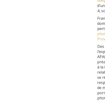
télé
d’un
4, s
Fran
domm
pert
phot
Pro
Des 
l’es
APAR
préa
à la
rela
se r
resp
de m
porn
phot