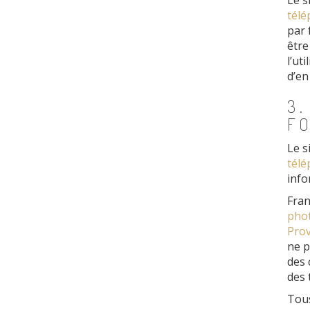
Le s
télé
par 
être
l’ut
d’en
3.
FO
Le s
télé
info
Fran
phot
Pro
ne p
des 
des 
Tous