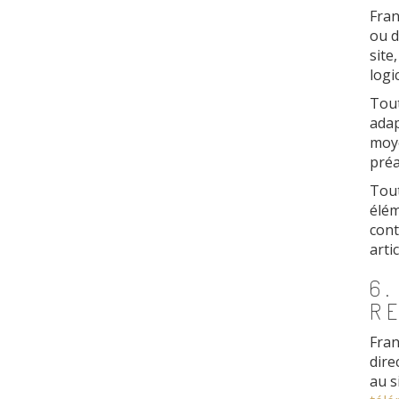
Fran
ou d
site
logic
Tout
adap
moye
préa
Tout
élém
cont
arti
6.
R
Fran
dire
au s