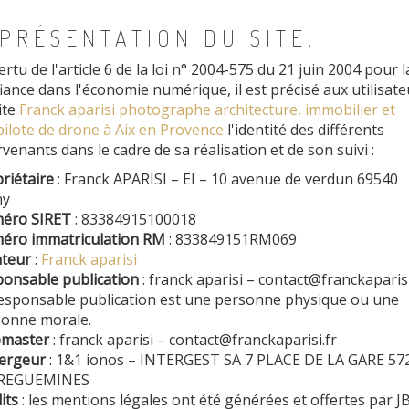
 PRÉSENTATION DU SITE.
ertu de l'article 6 de la loi n° 2004-575 du 21 juin 2004 pour l
iance dans l'économie numérique, il est précisé aux utilisate
ite
Franck aparisi photographe architecture, immobilier et
pilote de drone à Aix en Provence
l'identité des différents
rvenants dans le cadre de sa réalisation et de son suivi :
riétaire
: Franck APARISI – EI – 10 avenue de verdun 69540
ny
éro SIRET
: 83384915100018
éro immatriculation RM
: 833849151RM069
teur
:
Franck aparisi
onsable publication
: franck aparisi – contact@franckaparisi
esponsable publication est une personne physique ou une
onne morale.
master
: franck aparisi – contact@franckaparisi.fr
ergeur
: 1&1 ionos – INTERGEST SA 7 PLACE DE LA GARE 57
REGUEMINES
its
: les mentions légales ont été générées et offertes par J