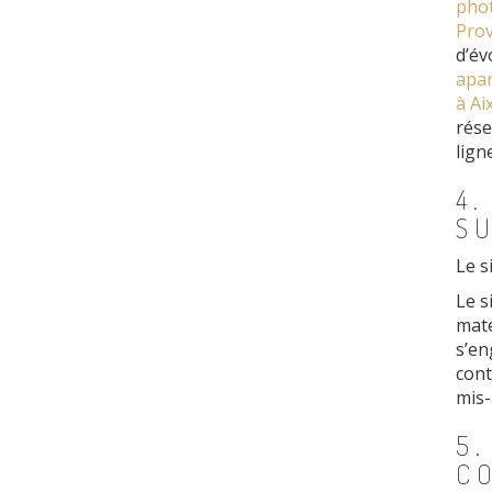
phot
Pro
d’év
apar
à Ai
rése
ligne
4.
S
Le s
Le s
matér
s’en
cont
mis-
5.
C