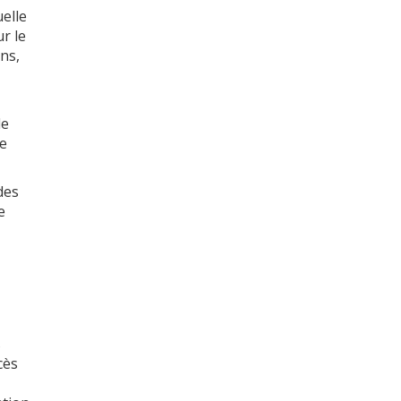
uelle
r le
ns,
le
te
des
e
s
cès