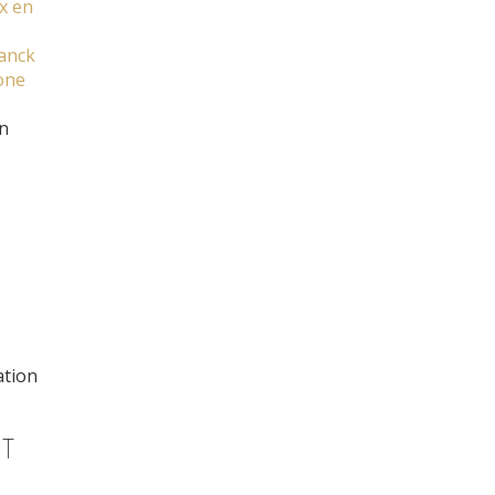
x en
anck
one
n
S
ation
ET