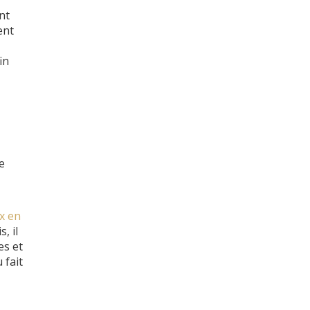
nt
ent
in
e
x en
, il
es et
 fait