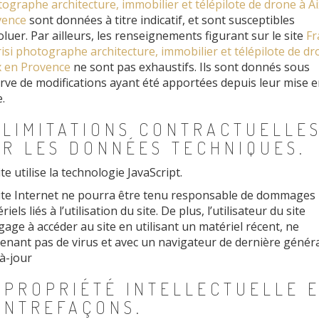
ographe architecture, immobilier et télépilote de drone à Ai
vence
sont données à titre indicatif, et sont susceptibles
oluer. Par ailleurs, les renseignements figurant sur le site
Fr
isi photographe architecture, immobilier et télépilote de dr
x en Provence
ne sont pas exhaustifs. Ils sont donnés sous
rve de modifications ayant été apportées depuis leur mise e
.
 LIMITATIONS CONTRACTUELLE
UR LES DONNÉES TECHNIQUES.
ite utilise la technologie JavaScript.
ite Internet ne pourra être tenu responsable de dommages
iels liés à l’utilisation du site. De plus, l’utilisateur du site
gage à accéder au site en utilisant un matériel récent, ne
enant pas de virus et avec un navigateur de dernière génér
à-jour
 PROPRIÉTÉ INTELLECTUELLE 
ONTREFAÇONS.