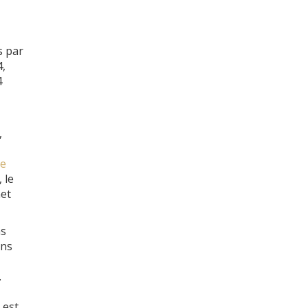
s par
4,
4
,
he
, le
net
ns
ins
.
 est