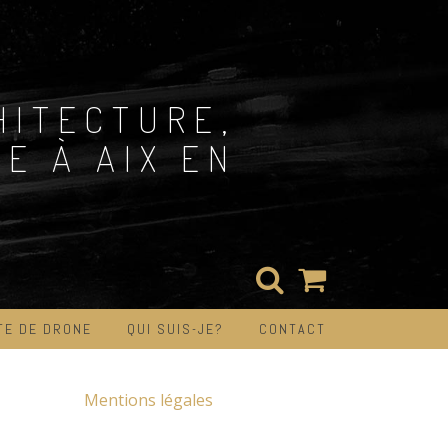
HITECTURE,
E À AIX EN
TE DE DRONE
QUI SUIS-JE?
CONTACT
Mentions légales
»