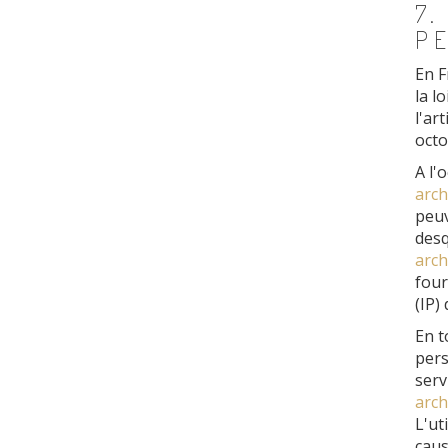
7.
P
En F
la l
l'ar
octo
A l'
arch
peuv
desq
arch
four
(IP) 
En t
pers
serv
arch
L'ut
caus