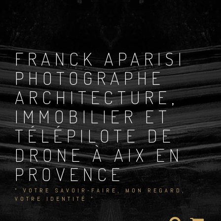
Skip
to
content
FRANCK APARISI
PHOTOGRAPHE
ARCHITECTURE,
IMMOBILIER ET
TÉLÉPILOTE DE
DRONE À AIX EN
PROVENCE
" VOTRE SAVOIR-FAIRE, MON REGARD,
VOTRE IDENTITÉ "